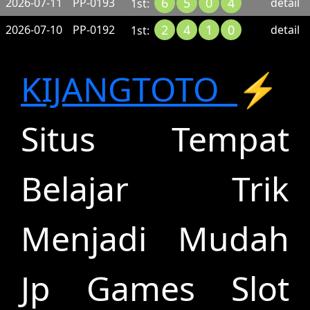
6
5
0
4
2026-07-11
PP-0193
detail
1st:
2
4
1
0
2026-07-10
PP-0192
detail
1st:
KIJANGTOTO
⚡️
Situs Tempat
Belajar Trik
Menjadi Mudah
Jp Games Slot