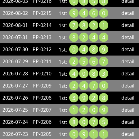
6
8
5
8
2026-08-03
PP-0216
detail
1st:
9
4
6
0
2026-08-02
PP-0215
detail
1st:
7
8
2
1
2026-08-01
PP-0214
detail
1st:
8
2
4
4
2026-07-31
PP-0213
detail
1st:
0
4
8
9
2026-07-30
PP-0212
detail
1st:
2
5
6
7
2026-07-29
PP-0211
detail
1st:
4
0
8
3
2026-07-28
PP-0210
detail
1st:
2
4
7
0
2026-07-27
PP-0209
detail
1st:
3
9
2
8
2026-07-26
PP-0208
detail
1st:
1
2
0
9
2026-07-25
PP-0207
detail
1st:
8
0
7
5
2026-07-24
PP-0206
detail
1st:
0
9
1
1
2026-07-23
PP-0205
detail
1st: