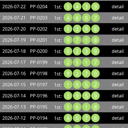
5
4
3
9
2026-07-22
PP-0204
detail
1st:
4
6
0
7
2026-07-21
PP-0203
detail
1st:
5
3
9
6
2026-07-20
PP-0202
detail
1st:
9
7
1
8
2026-07-19
PP-0201
detail
1st:
0
2
3
9
2026-07-18
PP-0200
detail
1st:
2
5
1
7
2026-07-17
PP-0199
detail
1st:
9
2
7
0
2026-07-16
PP-0198
detail
1st:
1
0
5
2
2026-07-15
PP-0197
detail
1st:
3
9
5
9
2026-07-14
PP-0196
detail
1st:
5
6
1
8
2026-07-13
PP-0195
detail
1st:
4
0
7
6
2026-07-12
PP-0194
detail
1st: