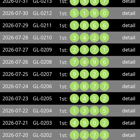
5
3
3
7
2026-07-31
GL-0213
detail
1st:
5
1
9
0
2026-07-30
GL-0212
detail
1st:
1
8
6
6
2026-07-29
GL-0211
detail
1st:
3
4
2
9
2026-07-28
GL-0210
detail
1st:
2
3
7
1
2026-07-27
GL-0209
detail
1st:
7
4
9
6
2026-07-26
GL-0208
detail
1st:
9
1
2
0
2026-07-25
GL-0207
detail
1st:
3
8
7
7
2026-07-24
GL-0206
detail
1st:
6
4
5
2
2026-07-23
GL-0205
detail
1st:
1
3
9
5
2026-07-22
GL-0204
detail
1st:
4
9
0
2
2026-07-21
GL-0203
detail
1st:
1
2
7
3
2026-07-20
GL-0202
detail
1st: