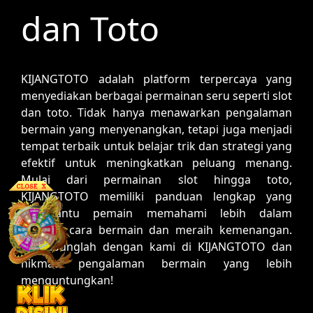
dan Toto
KIJANGTOTO adalah platform terpercaya yang
menyediakan berbagai permainan seru seperti slot
dan toto. Tidak hanya menawarkan pengalaman
bermain yang menyenangkan, tetapi juga menjadi
tempat terbaik untuk belajar trik dan strategi yang
efektif untuk meningkatkan peluang menang.
Mulai dari permainan slot hingga toto,
KIJANGTOTO memiliki panduan lengkap yang
membantu pemain memahami lebih dalam
tentang cara bermain dan meraih kemenangan.
Bergabunglah dengan kami di KIJANGTOTO dan
nikmati pengalaman bermain yang lebih
menguntungkan!