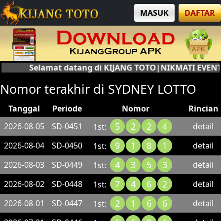
MASUK
DAFTAR
Selamat datang di KIJANG TOTO|NIKMATI EVENT
Nomor terakhir di SYDNEY LOTTO
Tanggal
Periode
Nomor
Rincian
5
2
2
4
2026-08-05
SD-0451
detail
1st:
9
1
8
1
2026-08-04
SD-0450
detail
1st:
4
3
5
3
2026-08-03
SD-0449
detail
1st:
7
4
6
2
2026-08-02
SD-0448
detail
1st:
2
1
6
6
2026-08-01
SD-0447
detail
1st: