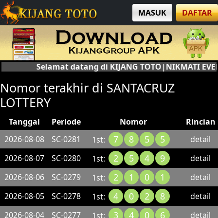
MASUK
DAFTAR
Selamat datang di KIJANG TOTO|NIKMATI EVE
Nomor terakhir di SANTACRUZ
LOTTERY
Tanggal
Periode
Nomor
Rincian
7
8
5
5
2026-08-08
SC-0281
detail
1st:
2
5
4
9
2026-08-07
SC-0280
detail
1st:
2
1
0
1
2026-08-06
SC-0279
detail
1st:
4
0
2
8
2026-08-05
SC-0278
detail
1st:
3
4
0
6
2026-08-04
SC-0277
detail
1st: