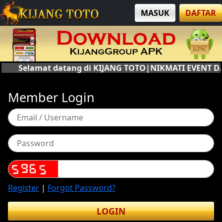
MASUK
DAFTAR
Selamat datang di KIJANG TOTO|NIKMATI EVENT 
Member Login
Register
|
Forgot Password?
LOGIN